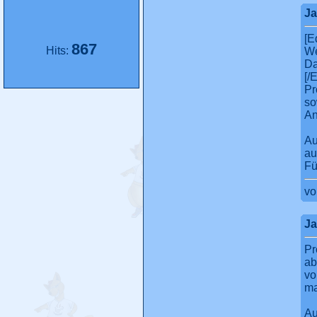
Ja
[E
867
Hits:
We
Da
[/E
Pr
so
An
A
au
Fü
v
Ja
Pr
ab
vo
ma
A