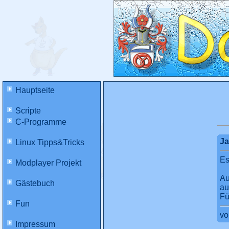
Hauptseite
Scripte
C-Programme
Ja
Linux Tipps&Tricks
Es
Modplayer Projekt
A
Gästebuch
au
Fü
Fun
v
Impressum