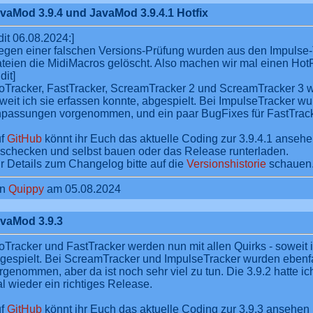
vaMod 3.9.4 und JavaMod 3.9.4.1 Hotfix
dit 06.08.2024:]
gen einer falschen Versions-Prüfung wurden aus den Impulse
teien die MidiMacros gelöscht. Also machen wir mal einen HotFi
dit]
oTracker, FastTracker, ScreamTracker 2 und ScreamTracker 3 we
weit ich sie erfassen konnte, abgespielt. Bei ImpulseTracker wu
passungen vorgenommen, und ein paar BugFixes für FastTrack
uf
GitHub
könnt ihr Euch das aktuelle Coding zur 3.9.4.1 ansehe
schecken und selbst bauen oder das Release runterladen.
r Details zum Changelog bitte auf die
Versionshistorie
schauen
on
Quippy
am 05.08.2024
vaMod 3.9.3
oTracker und FastTracker werden nun mit allen Quirks - soweit i
gespielt. Bei ScreamTracker und ImpulseTracker wurden ebenf
rgenommen, aber da ist noch sehr viel zu tun. Die 3.9.2 hatte ich a
l wieder ein richtiges Release.
uf
GitHub
könnt ihr Euch das aktuelle Coding zur 3.9.3 ansehen 