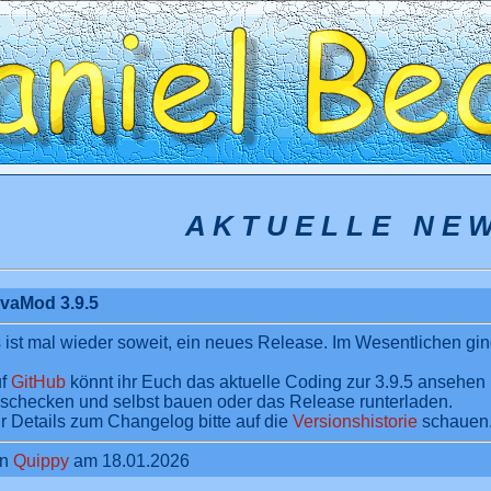
A K T U E L L E N E 
vaMod 3.9.5
 ist mal wieder soweit, ein neues Release. Im Wesentlichen gin
uf
GitHub
könnt ihr Euch das aktuelle Coding zur 3.9.5 ansehen 
schecken und selbst bauen oder das Release runterladen.
r Details zum Changelog bitte auf die
Versionshistorie
schauen
on
Quippy
am 18.01.2026